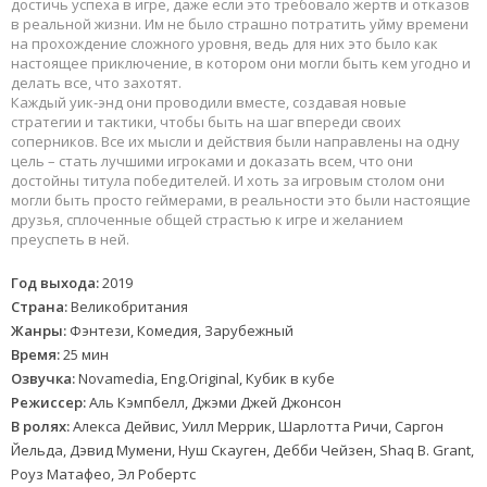
достичь успеха в игре, даже если это требовало жертв и отказов
в реальной жизни. Им не было страшно потратить уйму времени
на прохождение сложного уровня, ведь для них это было как
настоящее приключение, в котором они могли быть кем угодно и
делать все, что захотят.
Каждый уик-энд они проводили вместе, создавая новые
стратегии и тактики, чтобы быть на шаг впереди своих
соперников. Все их мысли и действия были направлены на одну
цель – стать лучшими игроками и доказать всем, что они
достойны титула победителей. И хоть за игровым столом они
могли быть просто геймерами, в реальности это были настоящие
друзья, сплоченные общей страстью к игре и желанием
преуспеть в ней.
Год выхода:
2019
Страна:
Великобритания
Жанры:
Фэнтези, Комедия, Зарубежный
Время:
25 мин
Озвучка:
Novamedia, Eng.Original, Кубик в кубе
Режиссер:
Аль Кэмпбелл, Джэми Джей Джонсон
В ролях:
Алекса Дейвис, Уилл Меррик, Шарлотта Ричи, Саргон
Йельда, Дэвид Мумени, Нуш Скауген, Дебби Чейзен, Shaq B. Grant,
Роуз Матафео, Эл Робертс