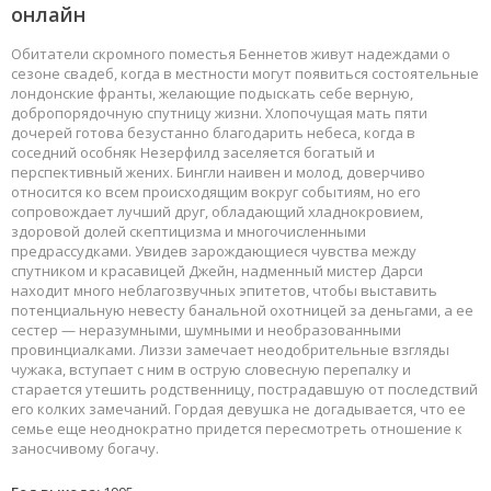
онлайн
Обитатели скромного поместья Беннетов живут надеждами о
сезоне свадеб, когда в местности могут появиться состоятельные
лондонские франты, желающие подыскать себе верную,
добропорядочную спутницу жизни. Хлопочущая мать пяти
дочерей готова безустанно благодарить небеса, когда в
соседний особняк Незерфилд заселяется богатый и
перспективный жених. Бингли наивен и молод, доверчиво
относится ко всем происходящим вокруг событиям, но его
сопровождает лучший друг, обладающий хладнокровием,
здоровой долей скептицизма и многочисленными
предрассудками. Увидев зарождающиеся чувства между
спутником и красавицей Джейн, надменный мистер Дарси
находит много неблагозвучных эпитетов, чтобы выставить
потенциальную невесту банальной охотницей за деньгами, а ее
сестер — неразумными, шумными и необразованными
провинциалками. Лиззи замечает неодобрительные взгляды
чужака, вступает с ним в острую словесную перепалку и
старается утешить родственницу, пострадавшую от последствий
его колких замечаний. Гордая девушка не догадывается, что ее
семье еще неоднократно придется пересмотреть отношение к
заносчивому богачу.