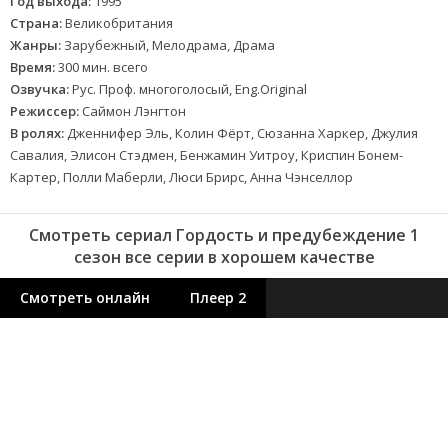
Год выхода:
1995
Страна:
Великобритания
Жанры:
Зарубежный, Мелодрама, Драма
Время:
300 мин. всего
Озвучка:
Рус. Проф. многоголосый, Eng.Original
Режиссер:
Саймон Лэнгтон
В ролях:
Дженнифер Эль, Колин Фёрт, Сюзанна Харкер, Джулия
Савалия, Элисон Стэдмен, Бенжамин Уитроу, Криспин Бонем-
Картер, Полли Маберли, Люси Брирс, Анна Чэнселлор
Смотреть сериал Гордость и предубеждение 1
сезон все серии в хорошем качестве
Смотреть онлайн
Плеер 2