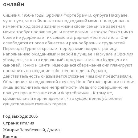
онлайн
Сицилия, 1950-е годы. Эрсилия Фортебраччи, супруга Паскуале,
чувствует, что сейчас настал подходящий момент кардинально
изменить ход своей жизни и жизни своей семьи. Ее заветная
мечта требует реализации, и после кончины свекра Рокко ничто
более не удерживает их семью в аграрной местности юга. Они
освободятся от оков общества и разнообразных трудностей.
Переезд в Турин открывает перед ними новую страницу,
наполненную ожиданиями и верой в лучшее. Паскуале и Эрсилия
убеждены, что это идеальный город для светлого будущего их
сыновей, Тонио и Санти. Имеющиеся сбережения они планируют
направить на создание собственного дела. Однако,
действительность оказывается сложнее, чем они представляли.
Обращение за поддержкой к кузену Нино Витале приносит семье
лишь дополнительные неприятности. Ведь его совершенно не
волнует процветание семьи Фортебраччи… К тому же,
криминальный мир не дремлет, что существенно усложняет
существование главных героев.
Год выхода:
2006
Страна:
Италия
Жанры:
Зарубежный, Драма
Время:
—