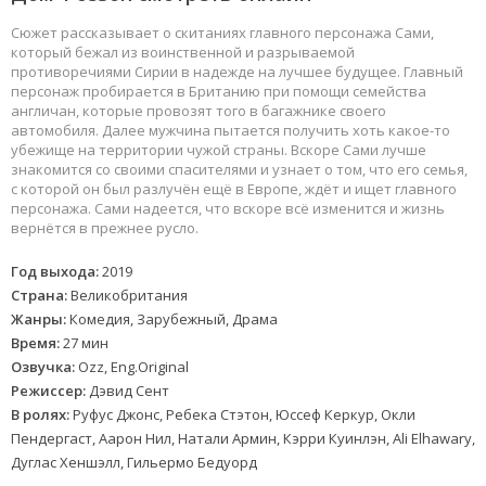
Сюжет рассказывает о скитаниях главного персонажа Сами,
который бежал из воинственной и разрываемой
противоречиями Сирии в надежде на лучшее будущее. Главный
персонаж пробирается в Британию при помощи семейства
англичан, которые провозят того в багажнике своего
автомобиля. Далее мужчина пытается получить хоть какое-то
убежище на территории чужой страны. Вскоре Сами лучше
знакомится со своими спасителями и узнает о том, что его семья,
с которой он был разлучён ещё в Европе, ждёт и ищет главного
персонажа. Сами надеется, что вскоре всё изменится и жизнь
вернётся в прежнее русло.
Год выхода:
2019
Страна:
Великобритания
Жанры:
Комедия, Зарубежный, Драма
Время:
27 мин
Озвучка:
Ozz, Eng.Original
Режиссер:
Дэвид Сент
В ролях:
Руфус Джонс, Ребека Стэтон, Юссеф Керкур, Окли
Пендергаст, Аарон Нил, Натали Армин, Кэрри Куинлэн, Ali Elhawary,
Дуглас Хеншэлл, Гильермо Бедуорд