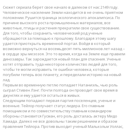
Сюжет сериала берет свое начало в далеком от нас 2149 году.
Человеческое население Земли находится в не очень приятном
положении. Рушится граница экологического апокалипсиса. По
причине высокого роста промышленных материалов, все
животные, птицы и растения прекратили свое существование.
Для того, чтобы сохранить человеческий род ученые
обращаются за помощью к прошлому. Благодаря этому шагу
удается приоткрыть временной портал. Войдя в который
возможно вернуться на восемьдесят пять миллионов лет назад –
в сердце эры мезозоя. Это то время, когда на Земле еще правили
динозавры. Так зарождается новый план для спасения. Ученые
хотят отправить туда некоторое количество людей для того,
чтобы те могли исправить те ошибки человека, которые
погубили теперь всю планету, и переделали историю на новый
лад.
Первым во временную петлю попадает Натаниэль, чью роль
сыграл Стивен Лэнг. Почти полгода он проводит свое время в
джунглях и ему удается остаться в живых.
Следующим попадают первая партия поселенцев, ученые и
военные. Тейлор получает статус лидера. Его главным
помощником и по совместительству главным командиром
обороны становится Гусман, его роль досталась актеру Мидо
Хамада. Далеко не все довольны таким решением и образом
правления Тейлора. Против выходит ученый Малькольм Уоллас,