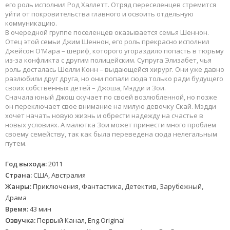
его роль исполнил Род Халлетт. Отряд переселенцев стремится
уйти от покровительства главного и освоить отдельную
коммуникацию.
В очередной группе поселенцев оказывается семья Шеннон.
Отец этой семьи Джим Шеннон, его роль прекрасно исполнил
Джейсон О'Мара – шериф, которого угораздило попасть в тюрьму
из-за конфликта с другим полицейским. Супруга Элизабет, чья
роль досталась Шелли Конн – выдающейся хирург. Они уже давно
разлюбили друг друга, но они попали сюда только ради будущего
своих собственных детей – Джоша, Мэдди и Зои.
Сначала юный Джош скучает по своей возлюбленной, но позже
он переключает свое внимание на милую девочку Скай. Мэдди
хочет начать новую жизнь и обрести надежду на счастье в
новых условиях. А малютка Зои может принести много проблем
своему семейству, так как была переведена сюда нелегальным
путем.
Год выхода:
2011
Страна:
США, Австралия
Жанры:
Приключения, Фантастика, Детектив, Зарубежный,
Драма
Время:
43 мин
Озвучка:
Первый Канал, Eng.Original