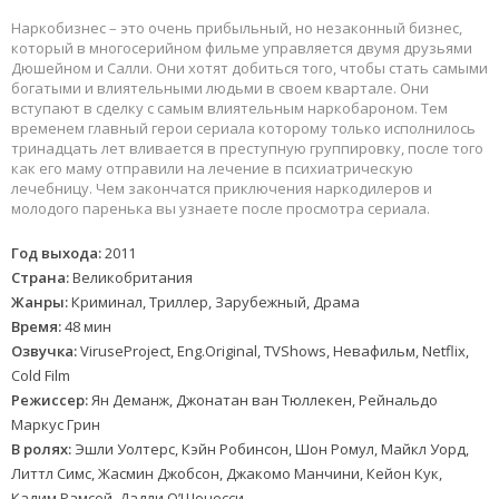
Наркобизнес – это очень прибыльный, но незаконный бизнес,
который в многосерийном фильме управляется двумя друзьями
Дюшейном и Салли. Они хотят добиться того, чтобы стать самыми
богатыми и влиятельными людьми в своем квартале. Они
вступают в сделку с самым влиятельным наркобароном. Тем
временем главный герои сериала которому только исполнилось
тринадцать лет вливается в преступную группировку, после того
как его маму отправили на лечение в психиатрическую
лечебницу. Чем закончатся приключения наркодилеров и
молодого паренька вы узнаете после просмотра сериала.
Год выхода:
2011
Страна:
Великобритания
Жанры:
Криминал, Триллер, Зарубежный, Драма
Время:
48 мин
Озвучка:
ViruseProject, Eng.Original, TVShows, Невафильм, Netflix,
Cold Film
Режиссер:
Ян Деманж, Джонатан ван Тюллекен, Рейнальдо
Маркус Грин
В ролях:
Эшли Уолтерс, Кэйн Робинсон, Шон Ромул, Майкл Уорд,
Литтл Симс, Жасмин Джобсон, Джакомо Манчини, Кейон Кук,
Кадим Рамсей, Дадли О’Шонесси