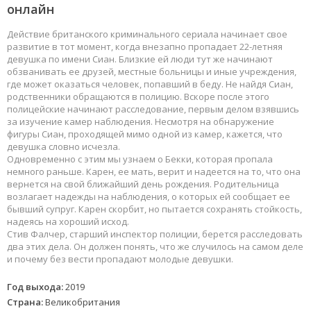
онлайн
Действие британского криминального сериала начинает свое
развитие в тот момент, когда внезапно пропадает 22-летняя
девушка по имени Сиан. Близкие ей люди тут же начинают
обзванивать ее друзей, местные больницы и иные учреждения,
где может оказаться человек, попавший в беду. Не найдя Сиан,
родственники обращаются в полицию. Вскоре после этого
полицейские начинают расследование, первым делом взявшись
за изучение камер наблюдения. Несмотря на обнаружение
фигуры Сиан, проходящей мимо одной из камер, кажется, что
девушка словно исчезла.
Одновременно с этим мы узнаем о Бекки, которая пропала
немного раньше. Карен, ее мать, верит и надеется на то, что она
вернется на свой ближайший день рождения. Родительница
возлагает надежды на наблюдения, о которых ей сообщает ее
бывший супруг. Карен скорбит, но пытается сохранять стойкость,
надеясь на хороший исход.
Стив Фалчер, старший инспектор полиции, берется расследовать
два этих дела. Он должен понять, что же случилось на самом деле
и почему без вести пропадают молодые девушки.
Год выхода:
2019
Страна:
Великобритания