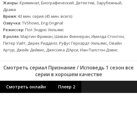
Жанры:
Криминал, Биографический, Детектив, Зарубежный,
Драма
Время:
43 мин. серия (45 мин. всего)
Озвучка:
TVShows, Eng.Original
Режиссер:
Пол Эндрю Уильямс
В ролях:
Мартин Фриман, Шиван Финнеран, Имелда Стонтон,
Питер Уайт, Дерек Ридделл, Руфус Герхардт-Уильямс, Овайн
Артур, Джейк Дейвис, Джессика Д’Арси, Иан Палстон-Дэвис
Смотреть сериал Признание / Исповедь 1 сезон все
серии в хорошем качестве
Смотреть онлайн
Плеер 2