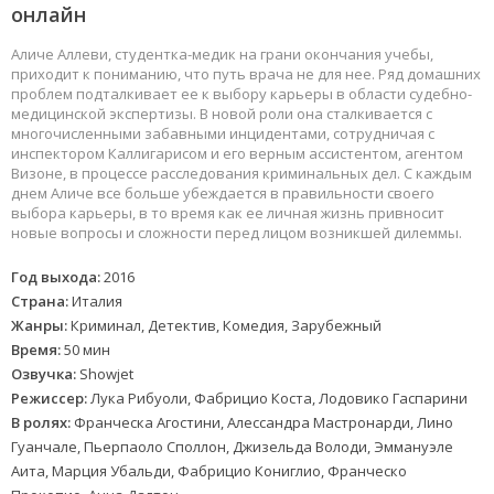
онлайн
Аличе Аллеви, студентка-медик на грани окончания учебы,
приходит к пониманию, что путь врача не для нее. Ряд домашних
проблем подталкивает ее к выбору карьеры в области судебно-
медицинской экспертизы. В новой роли она сталкивается с
многочисленными забавными инцидентами, сотрудничая с
инспектором Каллигарисом и его верным ассистентом, агентом
Визоне, в процессе расследования криминальных дел. С каждым
днем Аличе все больше убеждается в правильности своего
выбора карьеры, в то время как ее личная жизнь привносит
новые вопросы и сложности перед лицом возникшей дилеммы.
Год выхода:
2016
Страна:
Италия
Жанры:
Криминал, Детектив, Комедия, Зарубежный
Время:
50 мин
Озвучка:
Showjet
Режиссер:
Лука Рибуоли, Фабрицио Коста, Лодовико Гаспарини
В ролях:
Франческа Агостини, Алессандра Мастронарди, Лино
Гуанчале, Пьерпаоло Споллон, Джизельда Володи, Эммануэле
Аита, Марция Убальди, Фабрицио Кониглио, Франческо