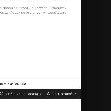
и. Ларри решительно настроен изменить
итца, Ларри не отступает от своей цели,
шем качестве
Добавить в закладки
Есть жалоба?