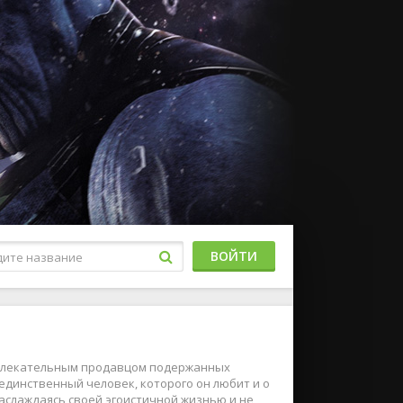
ВОЙТИ
ривлекательным продавцом подержанных
 единственный человек, которого он любит и о
наслаждаясь своей эгоистичной жизнью и не