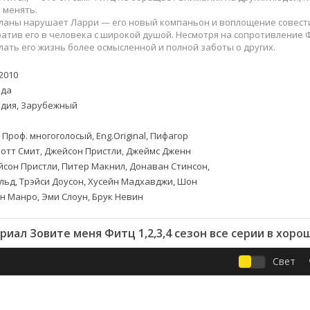
Приключения
Семейные
 менять.
Детективы
Спортивные
планы нарушает Ларри — его новый компаньон и воплощение совест
атив его в человека с широкой душой. Несмотря на сопротивление Ф
Драмы
Вестерны
лать его жизнь более осмысленной и полной заботы о других.
итания
Исторические
Фэнтези
Криминальные
Netflix
2010
да
Мелодрамы
HBO
дия, Зарубежный
ная
Триллеры
Marvel
Фантастика
 Проф. многоголосый, Eng.Original, Пифагор
отт Смит, Джейсон Пристли, Джеймс Дженн
сон Пристли, Питер Макнил, Донаван Стинсон,
ьд, Трэйси Доусон, Хусейн Мадхавджи, Шон
н Манро, Эми Слоун, Брук Невин
риал Зовите меня Фитц 1,2,3,4 сезон все серии в хоро
Свет