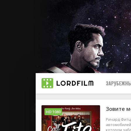
ЗАРУБЕЖНЫ
Зовите м
Все
HD 1080
Ричард Фитц
2019
автомобилей 
котором забо