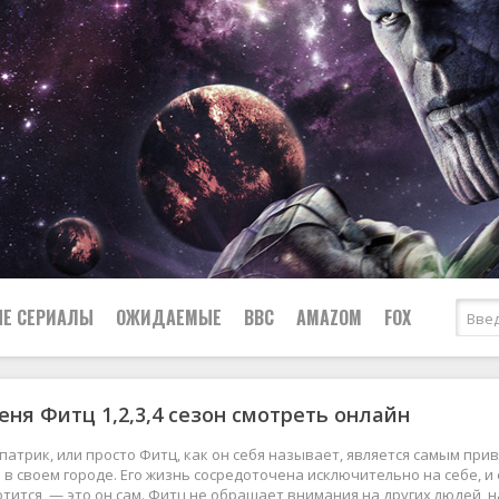
Е СЕРИАЛЫ
ОЖИДАЕМЫЕ
BBC
AMAZOM
FOX
еня Фитц 1,2,3,4 сезон смотреть онлайн
Ужасы
Комедии
Документальные
патрик, или просто Фитц, как он себя называет, является самым п
Боевики
Военные
в своем городе. Его жизнь сосредоточена исключительно на себе, и
тится, — это он сам. Фитц не обращает внимания на других людей, 