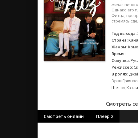
2018
желая ничего
2017
Однако его 
Фитца, превр
стремясь сде
Великобр
Испания
Год выхода:
Страна:
Кана
Германия
Жанры:
Коме
Корея Юж
Время:
—
Канада
Озвучка:
Рус.
Индия
Режиссер:
Ск
Франция
В ролях:
Джей
Эрни Грюнвол
Шетти, Кэтли
Смотреть се
Смотреть онлайн
Плеер 2