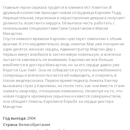
Главные герои сериала трудятся в клинике Ист Хэмптон. В
дружный коллектив приходит новая сотрудница Каролин Тодд.
Нерешительная, неуклюжая и нерасторопная девушка получает
должность ассистента хирурга. Ей выпала честь работать с
гениальными специалистами Гаем Секретаном и Маком
Макартни.
Спустя немного времени Каролин чувствует симпатию к обоим
врачам. И это неудивительно, ведь ловелас Мак уже покорил ни
один десяток женских сердец. Администратор Мартин Дир с
первых минут влюбился в застенчивую новенькую, и всячески
пытается завоевать ее внимание. Каролин же все больше
влюбляется в доктора Маккартни, но за его сердце давно уже
борется Сью Уайт. Она не собирается уступать возлюбленного
соперницы и всячески пытается ей навредить, и очернить в
глазах медперсонала. Первое время педиатр Анжела Хантер
вызывала страх у Каролины, но после того, как они вместе стали
снимать квартиру, отношение изменилось. Несмотря на то, что
новая подруга чрезмерна серьезна и кажется совершенством,
она обещает помочь Каролин в борьбе за сердце доктора
Макартни.
Год выхода:
2004
Страна:
Великобритания