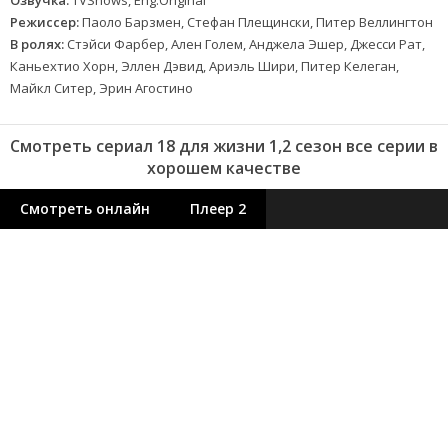
Режиссер:
Паоло Барзмен, Стефан Плещински, Питер Веллингтон
В ролях:
Стэйси Фарбер, Ален Голем, Анджела Эшер, Джесси Рат,
Каньехтио Хорн, Эллен Дэвид, Ариэль Шири, Питер Келеган,
Майкл Ситер, Эрин Агостино
Смотреть сериал 18 для жизни 1,2 сезон все серии в
хорошем качестве
Смотреть онлайн
Плеер 2