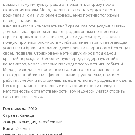
мимолетному импульсу, решают пожениться сразу после
окончания школы. Молодожены селятся на чердаке дома
родителей Тома. У их семей совершенно противоположные
взгляды на жизнь.
Юноша вырос в консервативной среде, где отец-судья и мать-
домохозяйка придерживаются традиционных ценностей и
строгих правил воспитания. Родители Джесси представляют
полную противоположность – либеральная пара, отвергающая
условности брака и религии, даже приютила иракского беженца в
своем подвале. Столкновение этих двух миров под одной
крышей порождает бесконечную череду недоразумений и
конфликтов, через которые проходят все участники событий.
Молодые люди тем временем сталкиваются с реальностью
повседневной жизни – финансовыми трудностями, поиском
работы, учебой и постоянным вмешательством родных в их дела.
Несмотря на многочисленные испытания и почти полную
неготовность к ответственности, Том и Джесси учатся строить
собственную семью.
Год выхода:
2010
Страна:
Канада
Жанры:
Комедия, Зарубежный
Время:
22 мин
Озвучка:
TVShows, Eng.Original