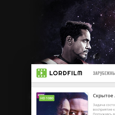
ЗАРУБЕЖНЫ
Скрытое 
Все
HD 1080
Задача состо
2019
восприятие к
Погружаясь в