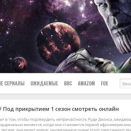
Е СЕРИАЛЫ
ОЖИДАЕМЫЕ
BBC
AMAZOM
FOX
/ Под прикрытием 1 сезон смотреть онлайн
Ужасы
Комедии
Документальные
ит в том, чтобы подтвердить непричастность Руди Джонса, ожидающ
Боевики
Военные
ардинально меняется, когда она становится первой афроамериканко
 детали, она видит новые, неожиданные грани этого запутанного д