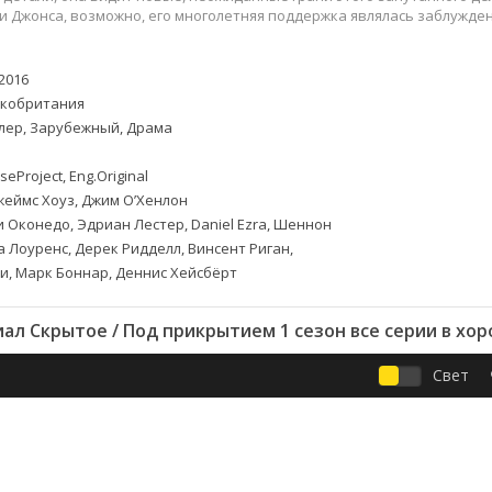
Приключения
Семейные
 Джонса, возможно, его многолетняя поддержка являлась заблужден
Детективы
Спортивные
Драмы
Вестерны
2016
итания
Исторические
Фэнтези
кобритания
Криминальные
Netflix
лер, Зарубежный, Драма
Мелодрамы
HBO
ная
Триллеры
Marvel
seProject, Eng.Original
еймс Хоуз, Джим О’Хенлон
Фантастика
 Оконедо, Эдриан Лестер, Daniel Ezra, Шеннон
а Лоуренс, Дерек Ридделл, Винсент Риган,
и, Марк Боннар, Деннис Хейсбёрт
ал Скрытое / Под прикрытием 1 сезон все серии в хо
Свет