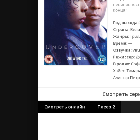
2018
невиновности
2017
конца?
Год выхода:
Великобр
Страна:
Вели
Испания
Жанры:
Трил
Германия
Время:
—
Корея Юж
Озвучка:
Viru
Режиссер:
Дж
Канада
В ролях:
Софи
Индия
Хэйес, Тамар
Франция
Алистэр Петр
Смотреть сери
Смотреть онлайн
Плеер 2