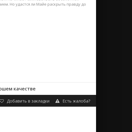
ием. Но удастся ли Майе раскрыть правду до
рошем качестве
Добавить в закладки
Есть жалоба?