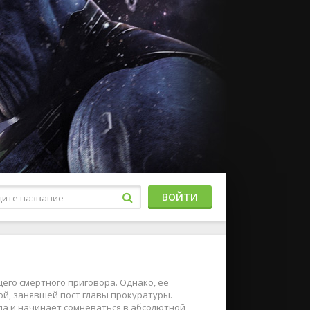
ВОЙТИ
его смертного приговора. Однако, её
й, занявшей пост главы прокуратуры.
ела и начинает сомневаться в абсолютной