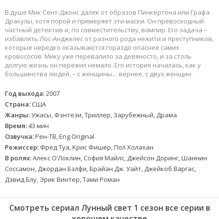
В душе Мик Сент-Джонс далек от образов Пинкертона или Графа
Дракулы, хотя порой и примеряет эти маски. Он превосходный
частный детектив и, по совместительству, вампир. Его задача –
избавлять Лос-Анджелес от разного рода нежити и преступников,
которые нередко оказываются гораздо опаснее самих
кровососов. Мику уже перевалило за девяносто, и за столь
долгую жизнь он пережил немало. Его история началась, как у
большинства людей, – с женщины… вернее, с двух женщин.
Год выхода:
2007
Страна:
США
Жанры:
Ужасы, Фэнтези, Триллер, Зарубежный, Драма
Время:
43 мин
Озвучка:
Рен-ТВ, Eng.Original
Режиссер:
Фред Туа, Крис Фишер, Пол Холахан
В ролях:
Алекс О’Локлин, София Майлс, Джейсон Доринг, Шаннин
Соссамон, Джордан Бэлфи, Брайан Дж. Уайт, Джейкоб Варгас,
Дэвид Блу, Эрик Винтер, Тами Роман
Смотреть сериал Лунный свет 1 сезон все серии в
хорошем качестве