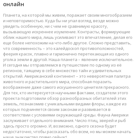
онлайн
Планета, на которой мы живем, поражает своим многообразием
и неповторимостью. Куда бы ни упал взгляд, везде можно
увидеть особенную, ни с чем не сравнимую красоту,
вызывающую искреннее изумление. Контрасты, формирующие
облик нашего мира, лишь усиливают это впечатление, делая его
еще более непохожим на что-либо другое. Сложно представить,
что современность – это калейдоскоп противоположностей,
феерия красок, плавно и гармонично перетекающая из одного
уголка земли в другой. Наша планета – явление исключительное.
И сегодня мы отправляемся в путешествие по одному из её
регионов, таящему в себе множество тайн и удивительных
открытий. Американский континент – это невероятная палитра
животного и растительного мира, способная поразить
воображение даже самого искушенного ценителя прекрасного.
Для тех, кто интересуется научными фактами, создатели этого
проекта подготовили обзор разнообразных обитателей этих
земель, познакомив с уникальными видами флоры, каждое из
которых подчиняется своим законам и развивается в
соответствии с условиями окружающей среды. Фауна Америки
заслуживает отдельного внимания. Число птиц, зверей и рыб
здесь просто огромно. И, возможно, одного сезона будет
недостаточно, чтобы рассказать обо всем, но мы можем начать
наше знакомство прямо сейчас!