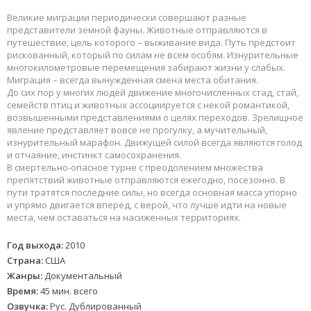
Великие миграции периодически совершают разные
представители земной фауны. Животные отправляются в
путешествие, цель которого – выживание вида. Путь предстоит
рискованный, который по силам не всем особям. Изнурительные
многокилометровые перемещения забирают жизни у слабых.
Миграция – всегда вынужденная смена места обитания.
До сих пор у многих людей движение многочисленных стад, стай,
семейств птиц и животных ассоциируется с некой романтикой,
возвышенными представлениями о целях переходов. Зрелищное
явление представляет вовсе не прогулку, а мучительный,
изнурительный марафон. Движущей силой всегда являются голод
и отчаяние, инстинкт самосохранения.
В смертельно-опасное турне с преодолением множества
препятствий животные отправляются ежегодно, посезонно. В
пути тратятся последние силы, но всегда основная масса упорно
и упрямо двигается вперед, с верой, что лучше идти на новые
места, чем оставаться на насиженных территориях.
Год выхода:
2010
Страна:
США
Жанры:
Документальный
Время:
45 мин. всего
Озвучка:
Рус. Дублированный