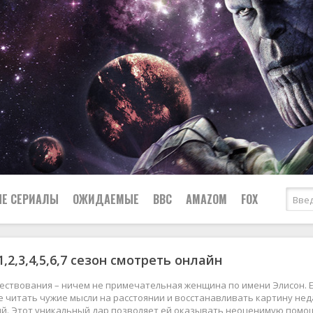
Е СЕРИАЛЫ
ОЖИДАЕМЫЕ
BBC
AMAZOM
FOX
,2,3,4,5,6,7 сезон смотреть онлайн
Ужасы
Комедии
Документальные
вествования – ничем не примечательная женщина по имени Элисон.
Боевики
Военные
читать чужие мысли на расстоянии и восстанавливать картину нед
ий. Этот уникальный дар позволяет ей оказывать неоценимую помо