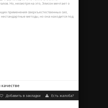
лов. Но, несмотря на это, Элисон мечтает о
ующих применения сверхъестественных сил,
е нестандартные методы, но она находится под
м качестве
Добавить в закладки
Есть жалоба?