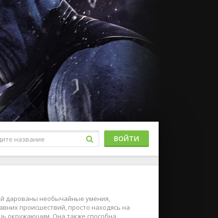
ВОЙТИ
 Ей дарованы необычайные умения,
авних происшествий, просто находясь на
щь окружающим. Она также способна