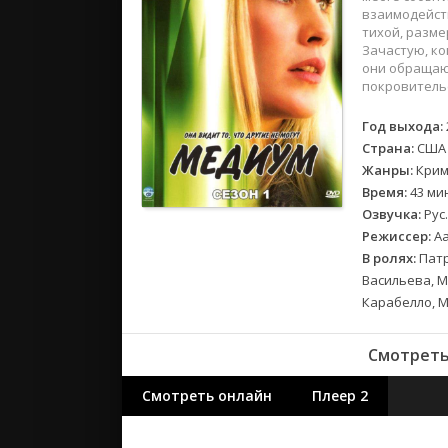
2018
взаимодейств
2017
тихой, разме
Зачастую, ко
они обращают
Великобр
покровитель
Испания
Год выхода:
Германия
Страна:
США
Корея Юж
Жанры:
Крим
Канада
Время:
43 ми
Индия
Озвучка:
Рус.
Режиссер:
Аа
Франция
В ролях:
Патр
Васильева, М
Карабелло, М
Смотреть 
Смотреть онлайн
Плеер 2