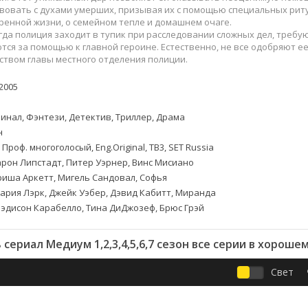
Приключения
Семейные
овать с духами умерших, призывая их с помощью специальных ритуа
Детективы
Спортивные
ренной жизни, о семейном тепле и домашнем очаге.
гда полиция заходит в тупик при расследовании сложных дел, треб
Драмы
Вестерны
ся за помощью к главной героине. Естественно, не все одобряют е
итания
Исторические
Фэнтези
ством главы местного отделения полиции.
Криминальные
Netflix
2005
Мелодрамы
HBO
ная
Триллеры
Marvel
инал, Фэнтези, Детектив, Триллер, Драма
Фантастика
н
 Проф. многоголосый, Eng.Original, ТВ3, SET Russia
рон Липстадт, Питер Уэрнер, Винс Мисиано
иша Аркетт, Мигель Сандовал, Софья
ария Лэрк, Джейк Уэбер, Дэвид Кабитт, Миранда
эдисон Карабелло, Тина ДиДжозеф, Брюс Грэй
сериал Медиум 1,2,3,4,5,6,7 сезон все серии в хороше
Свет