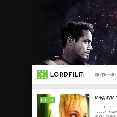
ЗАРУБЕЖНЫ
Медиум 1
Все
HD 1080
В центре по
2019
позволяющие 
месте событ