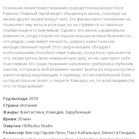
Основная линия повествования сосредоточена вокруг Хосе
Рамона. Главный герой ведет обыденную жизнь, похожую на
жизни других людей вокруг него. Его финансовое положение не
позволяет ему жить в роскоши, но он стремится оставаться
порядочным и отзывчивым. Однако, его жизнь кардинально
изменится, когда откроется поразительная истина! Выясняется,
что рядом с ним живет личность, широко известная как
могущественный герой! Этот сверхчеловек обладает
колоссальными способностями! Хавьер, сосед Хосе, признается,
что, несмотря на свою невероятную силу, он не чувствует себя
счастливым. Его существование наполнено сумбуром и глубоким
хаосом, который в любой момент может выйти из-под контроля и
нанести вред окружающим. К примеру, его возлюбленной Лоле,
которая пока не знает о секрете Хавьера, но, по всей видимости,
что-то подозревает.
Год выхода:
2019
Страна:
Испания
Жанры:
Фантастика, Комедия, Зарубежный
Время:
30 мин
Озвучка:
HDRezka Studio
Режиссер:
Виктор Гарсия Леон, Пако Кабальеро, Хинеста Гиндаль