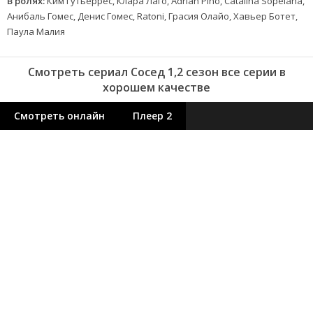
В ролях:
Ким Гутьеррес, Клара Лаго, Adrián Pino, Catalina Sopelana,
Анибаль Гомес, Денис Гомес, Ratoni, Грасия Олайо, Хавьер Ботет,
Паула Малия
Смотреть сериал Сосед 1,2 сезон все серии в
хорошем качестве
Смотреть онлайн
Плеер 2