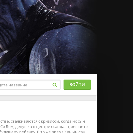
ВОЙТИ
тве, сталкиваются с кризисом, когда их сын
Со Бом, девушка в центре скандала, решается
удущему ребенку. В то же время Хан Ин-сан,