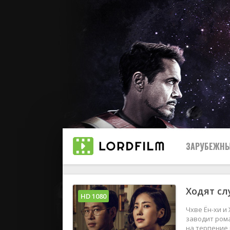
ЗАРУБЕЖНЫ
Ходят сл
Все
HD 1080
Чхве Ён-хи и
2019
заводит рома
на терпение 