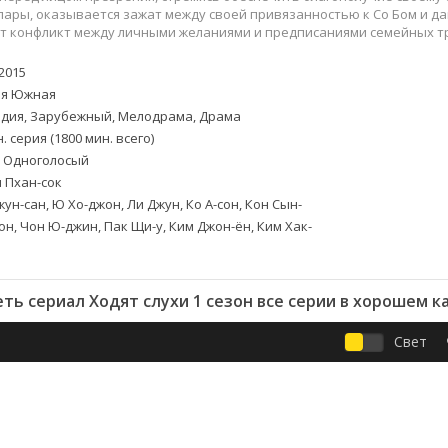
Приключения
Семейные
пары, оказывается зажат между своей привязанностью к Со Бом и 
Детективы
Спортивные
ет конфликт между личными желаниями и предписаниями семейных т
Драмы
Вестерны
2015
итания
Исторические
Фэнтези
я Южная
Криминальные
Netflix
дия, Зарубежный, Мелодрама, Драма
Мелодрамы
HBO
. серия (1800 мин. всего)
ная
Триллеры
Marvel
. Одноголосый
 Пхан-сок
Фантастика
ун-сан, Ю Хо-джон, Ли Джун, Ко А-сон, Кон Сын-
сон, Чон Ю-джин, Пак Щи-у, Ким Джон-ён, Ким Хак-
ть сериал Ходят слухи 1 сезон все серии в хорошем к
Свет