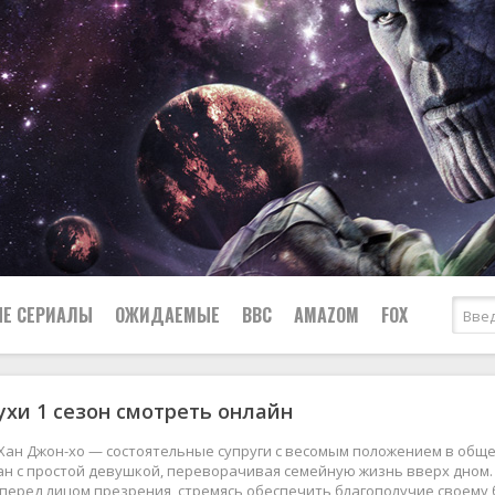
Е СЕРИАЛЫ
ОЖИДАЕМЫЕ
BBC
AMAZOM
FOX
ухи 1 сезон смотреть онлайн
Ужасы
Комедии
Документальные
 Хан Джон-хо — состоятельные супруги с весомым положением в общес
Боевики
Военные
н с простой девушкой, переворачивая семейную жизнь вверх дном. 
перед лицом презрения, стремясь обеспечить благополучие своему б