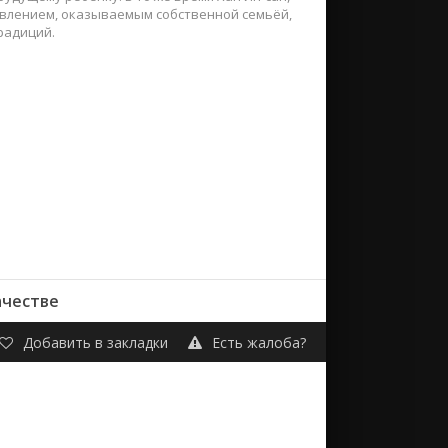
давлением, оказываемым собственной семьёй,
радиций.
ачестве
Добавить в закладки
Есть жалоба?