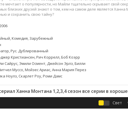
Приключения
Семейные
те мечтает о популярности, но Майли тщательно скрывает свой секр
Детективы
Спортивные
мых близких друзей знают о том, кем на самом деле является Ханна 
нью и сохранить свою тайну?
Драмы
Вестерны
итания
Исторические
Фэнтези
2006
Криминальные
Netflix
Мелодрамы
HBO
йный, Комедия, Зарубежный
н
ная
Триллеры
Marvel
агор, Рус. Дублированный
Фантастика
джер Кристиансен, Рич Коррелл, Боб Коэрр
и Сайрус, Эмили Осмент, Джейсон Эрлз, Билли
Митчел Муссо, Мойзес Ариас, Анна Мария Перез
ика Ноулз, Скарлет Роу, Роми Дамс
ериал Ханна Монтана 1,2,3,4 сезон все серии в хорош
Свет