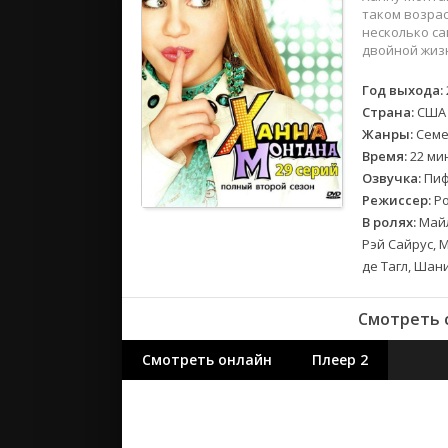
2018
таком возрас
2017
несколько са
двойной жиз
Великобр
Год выхода:
Испания
Страна:
США
Германия
Жанры:
Семе
Время:
22 ми
Корея Юж
Озвучка:
Пиф
Канада
Режиссер:
Ро
Индия
В ролях:
Майл
Франция
Рэй Сайрус, 
де Тагл, Шан
Смотреть с
Смотреть онлайн
Плеер 2