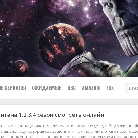
Е СЕРИАЛЫ
ОЖИДАЕМЫЕ
BBC
AMAZOM
FOX
нтана 1,2,3,4 сезон смотреть онлайн
Ужасы
Комедии
Документальные
т — четырнадцатилетняя девочка, которая ведет двойную жизнь. Д
Боевики
Военные
 школьницу, которая совершенно ничем не отличается от своих св
у — знаменитую поп-звезду, которая является кумиром миллионов п