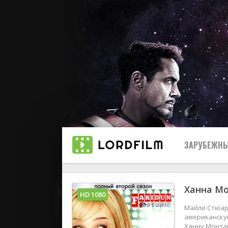
ЗАРУБЕЖНЫ
Ханна Мо
Все
HD 1080
Майли Стюар
2019
американскую
Ханну Монтан