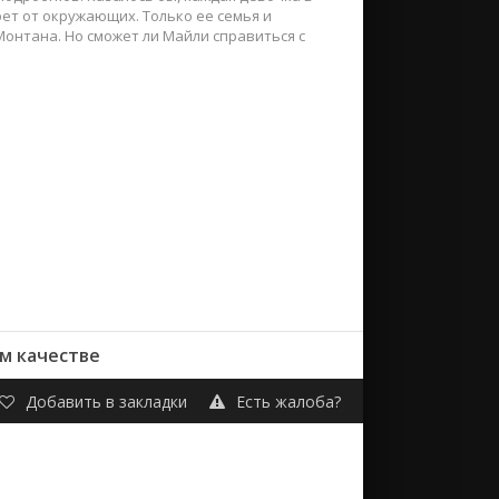
ет от окружающих. Только ее семья и
Монтана. Но сможет ли Майли справиться с
ем качестве
Добавить в закладки
Есть жалоба?