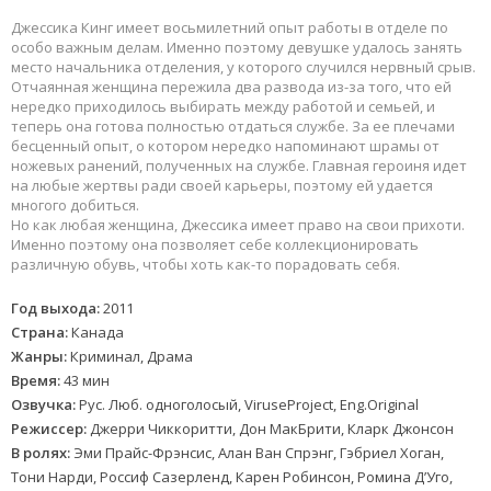
Джессика Кинг имеет восьмилетний опыт работы в отделе по
особо важным делам. Именно поэтому девушке удалось занять
место начальника отделения, у которого случился нервный срыв.
Отчаянная женщина пережила два развода из-за того, что ей
нередко приходилось выбирать между работой и семьей, и
теперь она готова полностью отдаться службе. За ее плечами
бесценный опыт, о котором нередко напоминают шрамы от
ножевых ранений, полученных на службе. Главная героиня идет
на любые жертвы ради своей карьеры, поэтому ей удается
многого добиться.
Но как любая женщина, Джессика имеет право на свои прихоти.
Именно поэтому она позволяет себе коллекционировать
различную обувь, чтобы хоть как-то порадовать себя.
Год выхода:
2011
Страна:
Канада
Жанры:
Криминал, Драма
Время:
43 мин
Озвучка:
Рус. Люб. одноголосый, ViruseProject, Eng.Original
Режиссер:
Джерри Чиккоритти, Дон МакБрити, Кларк Джонсон
В ролях:
Эми Прайс-Фрэнсис, Алан Ван Спрэнг, Гэбриел Хоган,
Тони Нарди, Россиф Сазерленд, Карен Робинсон, Ромина Д’Уго,