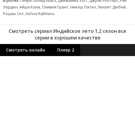
В ролях:
Генри Ллойд-Хьюз, Джемайма Уэст, Джули Уолтерс, Рик
Уорден, Айша Кала, Оливия Грант, Никеш Пател, Лиллет Дюбей,
Рошан Сет, Ashna Rabheru
Смотреть сериал Индийское лето 1,2 сезон все
серии в хорошем качестве
Смотреть онлайн
Плеер 2