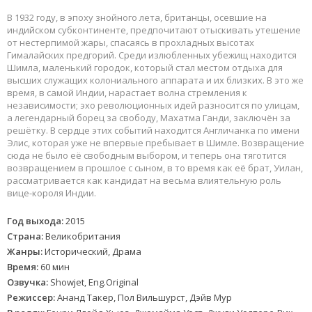
В 1932 году, в эпоху знойного лета, британцы, осевшие на
индийском субконтиненте, предпочитают отыскивать утешение
от нестерпимой жары, спасаясь в прохладных высотах
Гималайских предгорий. Среди излюбленных убежищ находится
Шимла, маленький городок, который стал местом отдыха для
высших служащих колониального аппарата и их близких. В это же
время, в самой Индии, нарастает волна стремления к
независимости; эхо революционных идей разносится по улицам,
а легендарный борец за свободу, Махатма Ганди, заключён за
решётку. В сердце этих событий находится Англичанка по имени
Элис, которая уже не впервые пребывает в Шимле. Возвращение
сюда не было её свободным выбором, и теперь она тяготится
возвращением в прошлое с сыном, в то время как её брат, Уилан,
рассматривается как кандидат на весьма влиятельную роль
вице-короля Индии.
Год выхода:
2015
Страна:
Великобритания
Жанры:
Исторический, Драма
Время:
60 мин
Озвучка:
Showjet, Eng.Original
Режиссер:
Ананд Такер, Пол Вильшурст, Дэйв Мур