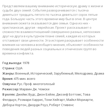
Представляем вашему вниманию историческую драму о жизни и
судьбе двух семей. События разворачиваются с тысяча
девятьсот тридцать пятого по тысяча девятьсот сорок пятые
года. Большую часть этого времени мир был в огне. В центре
внимания сюжета оказываются две семьи. Одна из них -
христианская, другая - еврейская. Проект рассказывает о
сложностях взаимоотношений совершенно разных, непохожих
друг на друга в культурном плане семей, каждая из которых
отстаивает свои ценности. Эта история раскрывает особенности
влияния на человека всеобщего мнения, объясняет особенности
поведения людей разных социальных и этнических групп во
времена конфликта.
Год выхода:
1978
Страна:
США
Жанры:
Военный, Исторический, Зарубежный, Мелодрама, Драма
Время:
475 мин. всего
Озвучка:
Рус. Проф. многоголосый
Режиссер:
Марвин Дж. Чомски
В ролях:
Джеймс Вудс, Джон Бэйли, Джозеф Боттомс, Това
Фелдшух, Розмари Харрис, Тони Хейгарт, Майкл Мориарти,
Дебора Нортон, Джордж Роуз, Роберт Стивенс