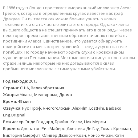
В 1886 году в Лондон приезжает американский миллионер Алекс
Грейсон, который в определенных кругах известен как граф
Дракула. Он пытается как можно больше узнать о новых
технологиях и стать частью элиты этого города. Однако члены
высшего общества не спешат принимать его в свои ряды. Через
некоторое время таинственным образом начинают погибать
противники Алекса. Единственное, что удается обнаружить
полицейским на местах преступлений — следы укусов на теле
погибших. По городу начинают ходить слухи о кровожадном
чудовище из Пенсильвании. Местные жители живут в постоянном
страхе, и лишь некоторые из них догадываются о связи
прибывшего миллионера с этими ужасными убийствами.
Год выхода:
2013
Страна:
США, Великобритания
Жанры:
Ужасы, Мелодрама, Драма
Время:
43 мин
Озвучка:
Рус. Проф. многоголосый, AlexFilm, LostFilm, Baibako,
Eng.Original
Режиссер:
Энди Годдард, Брайан Келли, Ник Мерфи
В ролях:
Джонатан Риз Майерс, Джессика Де Гау, Томас Кречман,
Виктория Смёрфит, Оливер Джексон-Коэн, Нонсо Анози, Кэти