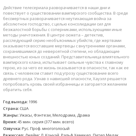
Действие телесериала разворачивается в наши дни и
повествует о существовании вампирского сообщества. В среде
бессмертных разворачивается неутихающая война за
абсолютное господство, с целью консолидации сил для
безжалостной борьбы с соперниками, использующими иные
методы уничтожения. В центре сюжета – детектив,
расследующий серию необъяснимых убийств, где жертвами
оказываются восставшие мертвецы с внутренними органами,
сохранившимися до невероятной степени, но обладающие
внешностью юных созданий. Представительница влиятельного
вампирского клана, испытывает сильные чувства к главному
герою, из-за чего ее жизнь оказывается в опасности, так как ее
связь с человеком ставит под угрозу существование всего
древнего рода. Узнав о нависшей опасности, Хауэлл решается
попробовать кровь своей избранницы и загорается желанием
обратить себя.
Год выхода:
1996
Страна:
США
Жанры:
Ужасы, Фэнтези, Мелодрама, Драма
Время:
45 мин. серия (377 мин. всего)
Озвучка:
Рус. Проф. многоголосый
Режиссер:
Джеймс Л. Конуэй, Ральф Хемекер, Питер Медак