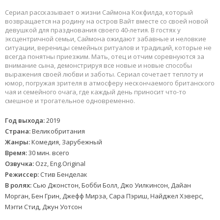
Сериал рассказывает о жизни Саймона Кокфилда, который
возвращается на родину на остров Вайт вместе со своей новой
девушкой для празднования своего 40-летия. В гостях у
эксцентричной семьи, Саймона ожидают забавные и неловкие
ситуации, вереницы семейных ритуалов и традиций, которые не
всегда понятны приезжим. Мать, отец и отчим соревнуются за
внимание сына, демонстрируя все новые и новые способы
выражения своей любви и заботы. Сериал сочетает теплоту и
юмор, погружая зрителя в атмосферу нескончаемого британского
чая и семейного очага, где каждый день приносит что-то
смешное и трогательное одновременно.
Год выхода:
2019
Страна:
Великобритания
Жанры:
Комедия, Зарубежный
Время:
30 мин. всего
Озвучка:
Ozz, Eng.Original
Режиссер:
Стив Бенделак
В ролях:
Сью Джонстон, Бобби Болл, Джо Уилкинсон, Дайан
Морган, Бен Грин, Джефф Мирза, Сара Пэриш, Найджел Хэверс,
Мэгги Стид, Джун Уотсон