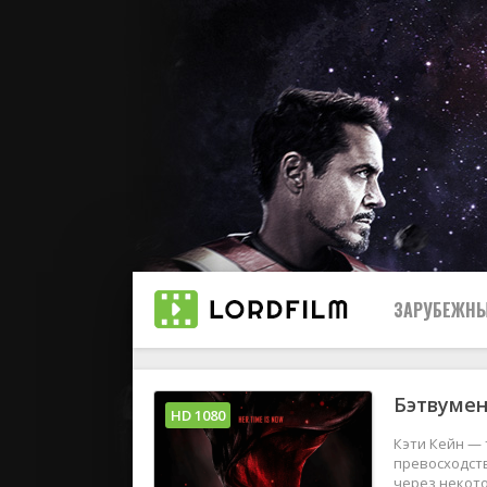
ЗАРУБЕЖНЫ
Бэтвумен
Все
HD 1080
Кэти Кейн — 
2019
превосходств
через некото