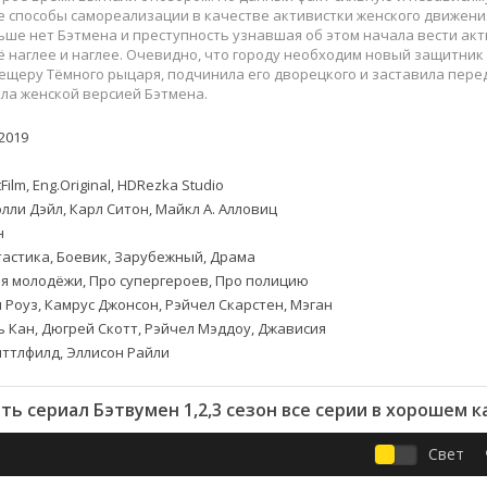
Приключения
Семейные
е способы самореализации в качестве активистки женского движени
Детективы
Спортивные
ьше нет Бэтмена и преступность узнавшая об этом начала вести а
ё наглее и наглее. Очевидно, что городу необходим новый защитник 
Драмы
Вестерны
ещеру Тёмного рыцаря, подчинила его дворецкого и заставила пере
итания
Исторические
Фэнтези
ала женской версией Бэтмена.
Криминальные
Netflix
2019
Мелодрамы
HBO
ная
Триллеры
Marvel
Film, Eng.Original, HDRezka Studio
Фантастика
лли Дэйл, Карл Ситон, Майкл А. Алловиц
н
астика, Боевик, Зарубежный, Драма
я молодёжи, Про супергероев, Про полицию
 Роуз, Камрус Джонсон, Рэйчел Скарстен, Мэган
ь Кан, Дюгрей Скотт, Рэйчел Мэддоу, Джависия
иттлфилд, Эллисон Райли
ть сериал Бэтвумен 1,2,3 сезон все серии в хорошем к
Свет