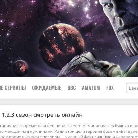
Е СЕРИАЛЫ
ОЖИДАЕМЫЕ
BBC
AMAZOM
FOX
 1,2,3 сезон смотреть онлайн
Ужасы
Комедии
Документальные
типичная современная женщина, то есть феминистка, лесбиянка и а
Боевики
Военные
о женщин над мужчинами. Ради этой цели героиня фильма «Бэтвумен
рое время выгнали с позором. Но данный факт сильную и независим