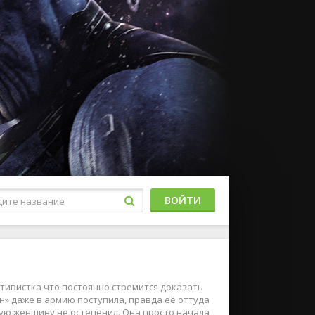
ВОЙТИ
ктивистка что постоянно стремится доказать
» даже в армию поступила, правда её оттуда
ую женщину не остепенил. Она просто начала