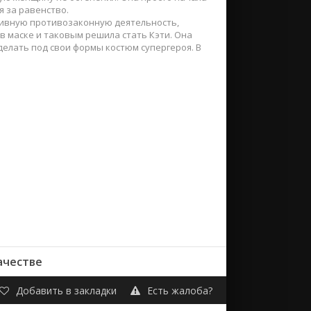
я за равенство.
ктивную противозаконную деятельность,
в маске и таковым решила стать Кэти. Она
делать под свои формы костюм супергероя. В
ачестве
Добавить в закладки
Есть жалоба?