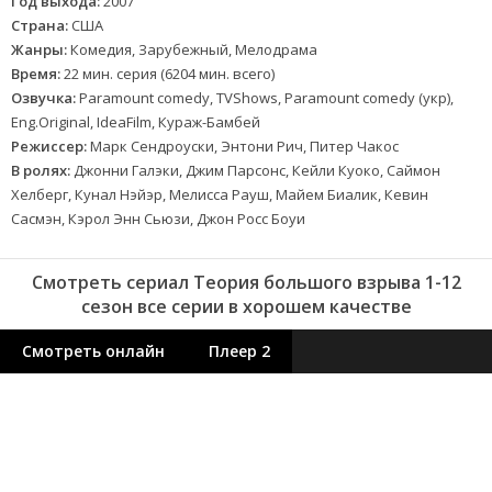
Год выхода:
2007
Страна:
США
Жанры:
Комедия, Зарубежный, Мелодрама
Время:
22 мин. серия (6204 мин. всего)
Озвучка:
Paramount comedy, TVShows, Paramount comedy (укр),
Eng.Original, IdeaFilm, Кураж-Бамбей
Режиссер:
Марк Сендроуски, Энтони Рич, Питер Чакос
В ролях:
Джонни Галэки, Джим Парсонс, Кейли Куоко, Саймон
Хелберг, Кунал Нэйэр, Мелисса Рауш, Майем Биалик, Кевин
Сасмэн, Кэрол Энн Сьюзи, Джон Росс Боуи
Смотреть сериал Теория большого взрыва 1-12
сезон все серии в хорошем качестве
Смотреть онлайн
Плеер 2