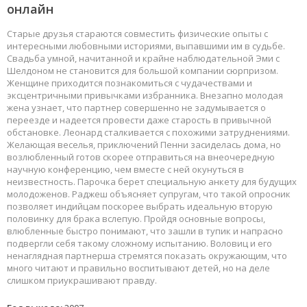
онлайн
Старые друзья стараются совместить физические опыты с
интересными любовными историями, выпавшими им в судьбе.
Свадьба умной, начитанной и крайне наблюдательной Эми с
Шелдоном не становится для большой компании сюрпризом.
Женщине приходится познакомиться с чудачествами и
эксцентричными привычками избранника. Внезапно молодая
жена узнает, что партнер совершенно не задумывается о
переезде и надеется провести даже старость в привычной
обстановке. Леонард сталкивается с похожими затруднениями.
Желающая веселья, приключений Пенни засиделась дома, но
возлюбленный готов скорее отправиться на внеочередную
научную конференцию, чем вместе с ней окунуться в
неизвестность. Парочка берет специальную анкету для будущих
молодоженов. Раджеш объясняет супругам, что такой опросник
позволяет индийцам поскорее выбрать идеальную вторую
половинку для брака вслепую. Пройдя основные вопросы,
влюбленные быстро понимают, что зашли в тупик и напрасно
подвергли себя такому сложному испытанию. Воловиц и его
ненаглядная партнерша стремятся показать окружающим, что
много читают и правильно воспитывают детей, но на деле
слишком приукрашивают правду.